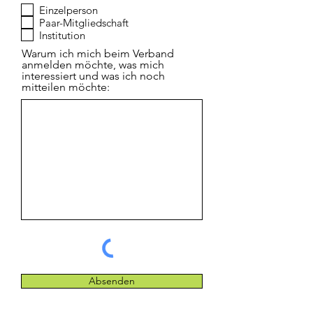
f
Einzelperson
l
Paar-Mitgliedschaft
i
c
Institution
h
Warum ich mich beim Verband
t
anmelden möchte, was mich
f
e
interessiert und was ich noch
l
mitteilen möchte:
d
Absenden