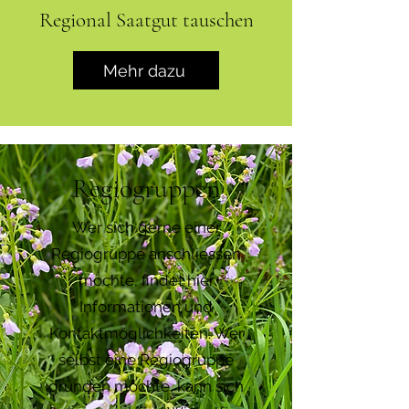
Regional Saatgut tauschen
Mehr dazu
Regiogruppen
Wer sich gerne einer
Regiogruppe anschliessen
möchte, findet hier
Informationen und
Kontaktmöglichkeiten. Wer
selbst eine Regiogruppe
gründen möchte, kann sich