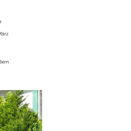
n
März
 Bern