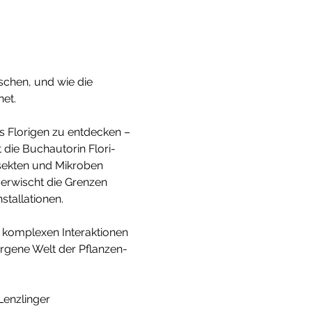
schen, und wie die 
net.
 Florigen zu entde­cken – 
ie Buch­au­torin Flori­
Insekten und Mikroben 
verwischt die Grenzen 
l­la­ti­onen.
 komplexen Inter­ak­ti­onen 
­gene Welt der Pflan­zen­
Lenzlinger