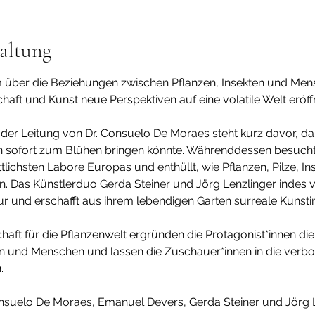
altung
ilm über die Bezie­hungen zwischen Pflanzen, Insekten und Men
haft und Kunst neue Perspek­tiven auf eine vola­tile Welt eröff
der Leitung von Dr. Consuelo De Moraes steht kurz davor, das
n sofort zum Blühen bringen könnte. Während­dessen besucht d
itt­lichsten Labore Europas und enthüllt, wie Pflanzen, Pilze, 
en. Das Künstlerduo Gerda Steiner und Jörg Lenz­linger indes 
nd erschafft aus ihrem leben­digen Garten surreale Kuns­t­in­sta
haft für die Pflan­zen­welt ergründen die Prot­ago­nist*innen die
n und Menschen und lassen die Zuschau­e­r*innen in die verbor
.
Consuelo De Moraes, Emanuel Devers, Gerda Steiner und Jörg 