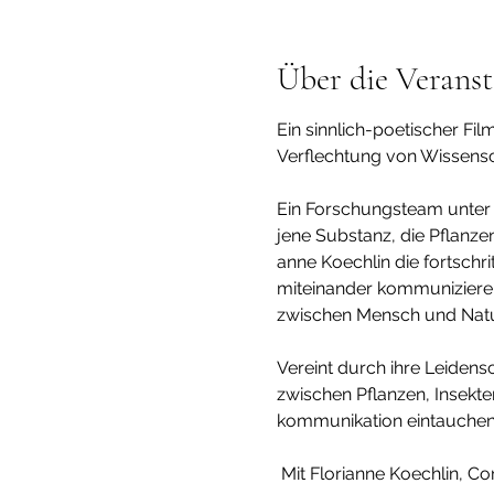
Über die Veranst
Ein sinn­lich-poeti­scher F
Verflech­tung von Wissen­sc
Ein Forschungs­team unter 
jene Substanz, die Pflanze
anne Koechlin die fort­s­chr
mitein­ander kommu­ni­zier
zwischen Mensch und Natur u
Vereint durch ihre Leiden­sc
zwischen Pflanzen, Insekte
kom­mu­ni­ka­tion eintau­chen
 Mit Florianne Koechlin, 