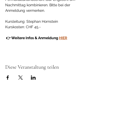
Nachmittag kombinieren. Bitte bei der 
Anmeldung vermerken.
Kursleitung: Stephan Hornstein
Kurskosten: CHF 45.-
 👉 Weitere Infos & Anmeldung 
HIER
Diese Veranstaltung teilen
Gönner & Spender
Der Verband Permakultur Schweiz setzt sich
für eine nachhaltige Zukunft gemäss der