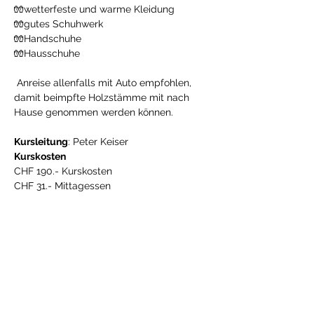
🧤wetterfeste und warme Kleidung 
🧤gutes Schuhwerk 
🧤Handschuhe 
🧤Hausschuhe 
 Anreise allenfalls mit Auto empfohlen, 
damit beimpfte Holzstämme mit nach 
Hause genommen werden können.
Kursleitung
: Peter Keiser
Kurskosten
CHF 190.- Kurskosten 
CHF 31.- Mittagessen
👉 
Weitere Infos & Anmeldung 
HIER
Diese Veranstaltung teilen