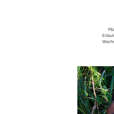
Pi
Erläut
Wachs