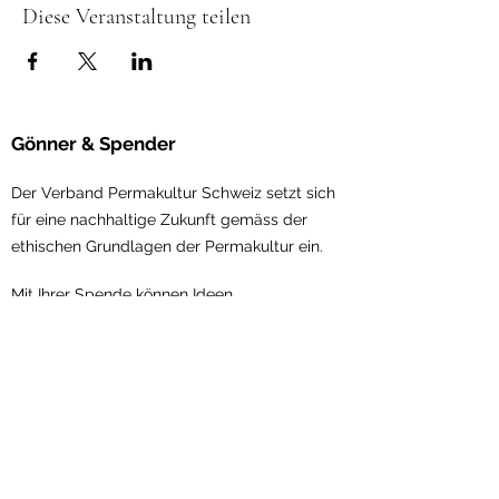
Diese Veranstaltung teilen
Gönner & Spender
Der Verband Permakultur Schweiz setzt sich
für eine nachhaltige Zukunft gemäss der
ethischen Gru
ndlagen der Permakultur ein.
Mit Ihrer Spende können Ideen
weiterentwickelt, die Vernetzung in der
Permakultur gestärkt und Visionen umgesetzt
werden.
Jetzt
unterstützen!
Verband Permakultur Schweiz
Scheuerstrasse 7