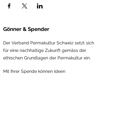
Gönner & Spender
Der Verband Permakultur Schweiz setzt sich
für eine nachhaltige Zukunft gemäss der
ethischen Gru
ndlagen der Permakultur ein.
Mit Ihrer Spende können Ideen
weiterentwickelt, die Vernetzung in der
Permakultur gestärkt und Visionen umgesetzt
werden.
Jetzt
unterstützen!
Verband Permakultur Schweiz
Scheuerstrasse 7
9547 Wittenwil