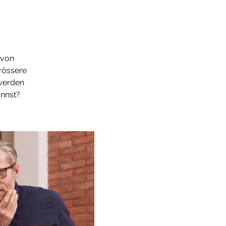
 von
grössere
 werden
annst?