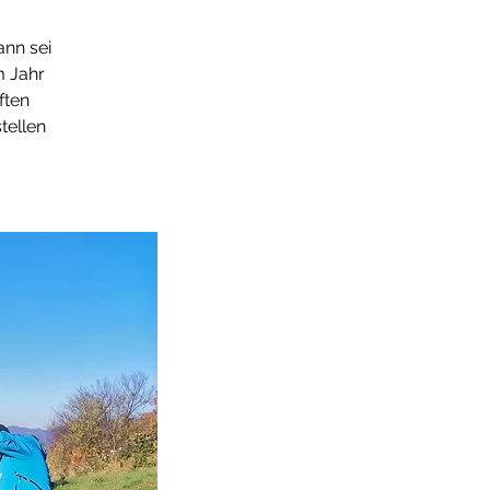
ann sei
m Jahr
ften
tellen