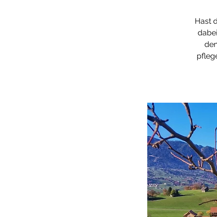
Hast d
dabei
den
pfleg