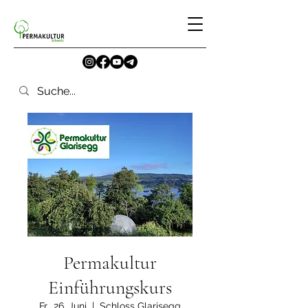
Permakultur
Einführungskurs
Fr., 26. Juni
  |  
Schloss Glarisegg