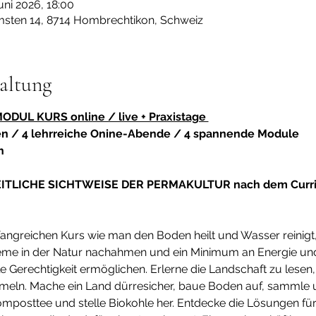
uni 2026, 18:00
msten 14, 8714 Hombrechtikon, Schweiz
altung
UL KURS online / live + Praxistage 
en / 4 lehrreiche Onine-Abende / 4 spannende Module
h 
TLICHE SICHTWEISE DER PERMAKULTUR nach dem Curricul
fangreichen Kurs wie man den Boden heilt und Wasser reinigt
teme in der Natur nachahmen und ein Minimum an Energie un
e Gerechtigkeit ermöglichen. Erlerne die Landschaft zu lesen,
eln. Mache ein Land dürresicher, baue Boden auf, sammle un
mposttee und stelle Biokohle her. Entdecke die Lösungen fü