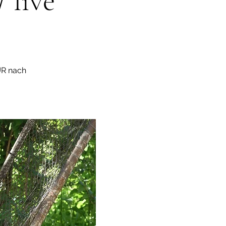
live
R nach