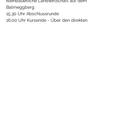
kleinbäuerliche Landwirtschaft auf dem 
Balmeggberg
15.30 Uhr Abschlussrunde
16.00 Uhr Kursende - Über den direkten 
Weg zu Fuss oder mit dem Balmeggberg-
Shuttle kann der Bus 16.32 Uhr auf dem 
Löwenplatz erreicht werden.
👉 
Weitere Infos und Anmeldung 
HIER
Diese Veranstaltung teilen
Gönner & Spender
Der Verband Permakultur Schweiz setzt sich