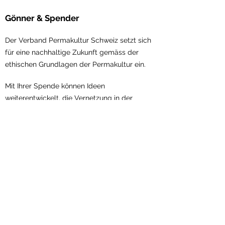
Gönner & Spender
Der Verband Permakultur Schweiz setzt sich
für eine nachhaltige Zukunft gemäss der
ethischen Gru
ndlagen der Permakultur ein.
Mit Ihrer Spende können Ideen
weiterentwickelt, die Vernetzung in der
Permakultur gestärkt und Visionen umgesetzt
werden.
Jetzt
unterstützen!
Verband Permakultur Schweiz
Scheuerstrasse 7
9547 Wittenwil
Kontakt:
sekretariat@permakultur.ch