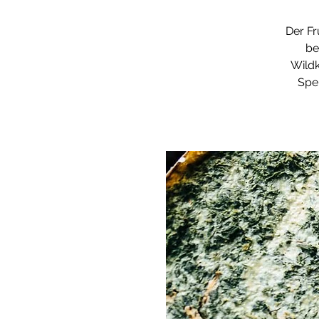
Der Fr
be
Wildk
Spe