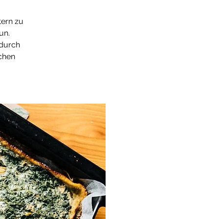
tern zu
un.
 durch
chen