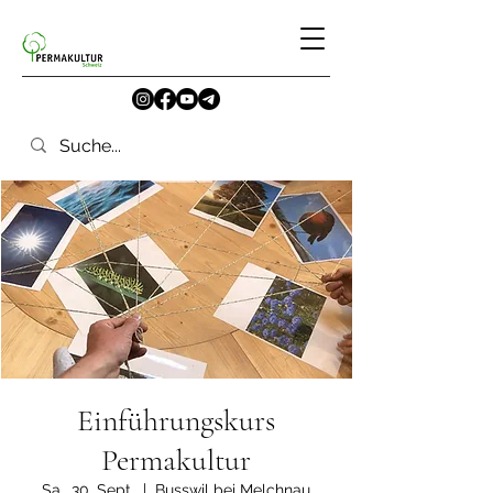
Einführungskurs
Permakultur
Sa., 30. Sept.
  |  
Busswil bei Melchnau