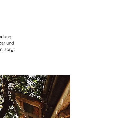
ündung
zbar und
n, sorgt