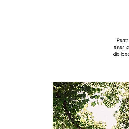
Perma
einer l
die Ide