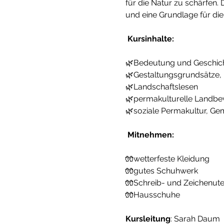
für die Natur zu schärfen
und eine Grundlage für die
Kursinhalte:
🌿Bedeutung und Geschich
🌿Gestaltungsgrundsätze, 
🌿Landschaftslesen 
🌿permakulturelle Landbew
🌿soziale Permakultur, Ge
Mitnehmen:
🧤wetterfeste Kleidung 
🧤gutes Schuhwerk 
🧤Schreib- und Zeichenuten
🧤Hausschuhe
Kursleitung
: Sarah Daum