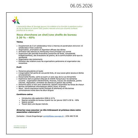
06.05.2026