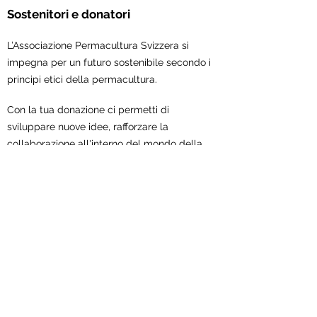
Sostenitori e donatori
L’Associazione Permacultura Svizzera si
impegna per un futuro sostenibile secondo i
principi etici della permacultura.
Con la tua donazione ci permetti di
sviluppare nuove idee, rafforzare la
collaborazione all'interno del mondo della
permacultura e concretizzare iniziative e
progetti.
Sostienici ora!
Associazione Permacultura Svizzera
Scheuerstrasse 7
9547 Wittenwil
Contatto: