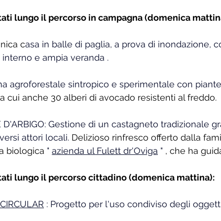
itati lungo il percorso in campagna (domenica mattin
unica c
asa in balle di paglia, a prova di inondazione, c
ma interno e ampia veranda
.
 agroforestale sintropico e sperimentale con piante
ra cui anche 30 alberi di avocado resistenti al freddo.
'ARBIGO: Gestione di un castagneto tradizionale gra
ersi attori locali.
 Delizioso rinfresco 
offerto dalla fami
a biologica
"
azienda ul Fulett dr'Oviga
"
, che ha guida
itati lungo il percorso cittadino (domenica mattina):
 CIRCULAR
: Progetto per l'uso condiviso degli oggetti