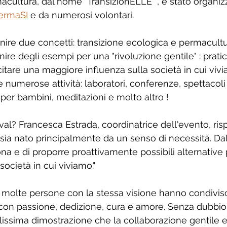
rmacultura, dal nome "TransizionELLE" , è stato organiz
ermaSI
 e da numerosi volontari.
 unire due concetti: transizione ecologica e permacultur
rnire degli esempi per una "rivoluzione gentile" : prati
citare una maggiore influenza sulla società in cui viv
numerose attività: laboratori, conferenze, spettacoli t
 per bambini, meditazioni e molto altro !
val? Francesca Estrada, coordinatrice dell'evento, ris
 sia nato principalmente da un senso di necessità. Dal
ona e di proporre proattivamente possibili alternative
società in cui viviamo."
molte persone con la stessa visione hanno condiviso
on passione, dedizione, cura e amore. Senza dubbio 
ellissima dimostrazione che la collaborazione gentile