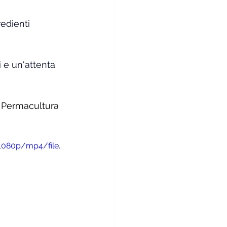
edienti 
 e un'attenta 
 Permacultura 
1080p/mp4/file.