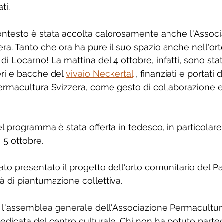
ti. 
ontesto è stata accolta calorosamente anche l'Associ
ra. Tanto che ora ha pure il suo spazio anche nell'or
i Locarno! La mattina del 4 ottobre, infatti, sono stati
eri e bacche del 
vivaio Neckertal
 , finanziati e portati
ermacultura Svizzera, come gesto di collaborazione e 
el programma è stata offerta in tedesco, in particolare
5 ottobre.
ato presentato il progetto dell'orto comunitario del P
tà di piantumazione collettiva.
l'assemblea generale dell'Associazione Permacultura
dedicata del centro culturale. Chi non ha potuto parte