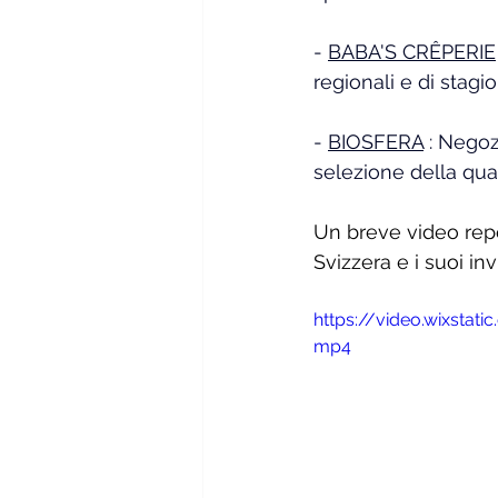
-
BABA'S CRÊPERIE
regionali e di stagi
-
BIOSFERA
: Negoz
selezione della qual
Un breve video rep
Svizzera e i suoi invi
https://video.wixsta
mp4