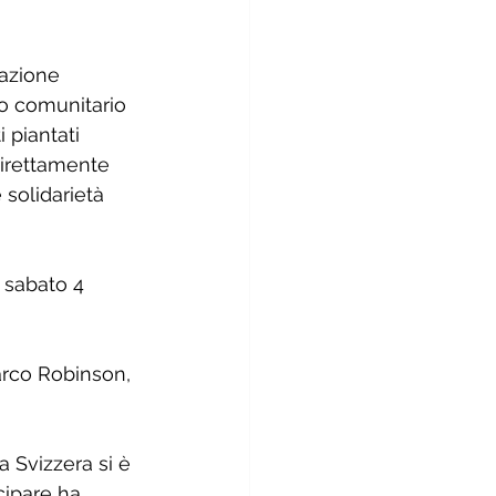
azione 
to comunitario 
 piantati 
 direttamente 
solidarietà 
 sabato 4 
arco Robinson, 
 Svizzera si è 
cipare ha 