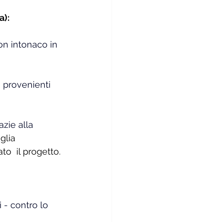
a):
on intonaco in 
 provenienti 
zie alla 
glia 
to  il progetto.
 - contro lo 