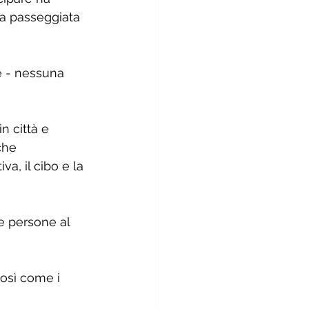
na passeggiata 
e - nessuna 
in città e 
che 
a, il cibo e la 
e persone al 
osì come i 