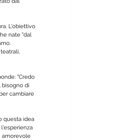
zato dal 
a. L'obiettivo 
che nate "dal 
iamo.
eatrali, 
ponde: "Credo 
 bisogno di 
 per cambiare 
 questa idea 
l'esperienza 
 e amorevole 