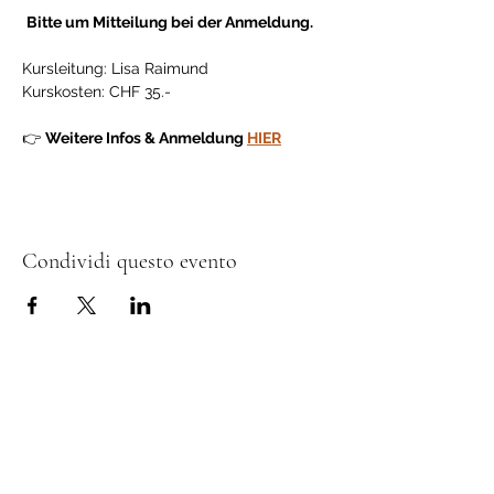
Bitte um Mitteilung bei der Anmeldung.
Kursleitung: Lisa Raimund
Kurskosten: CHF 35.-
👉 
Weitere Infos & Anmeldung 
HIER
Condividi questo evento
Sostenitori e donatori
L’Associazione Permacultura Svizzera si
impegna per un futuro sostenibile secondo i
principi etici della permacultura.