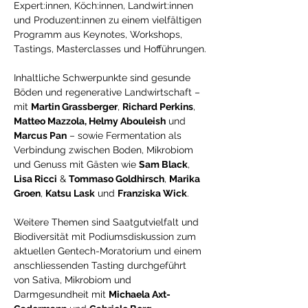
Expert:innen, Köch:innen, Landwirt:innen 
und Produzent:innen zu einem vielfältigen 
Programm aus Keynotes, Workshops, 
Tastings, Masterclasses und Hofführungen.
Inhaltliche Schwerpunkte sind gesunde 
Böden und regenerative Landwirtschaft – 
mit 
Martin Grassberger
, 
Richard Perkins
, 
Matteo Mazzola, Helmy Abouleish
 und 
Marcus Pan
 – sowie Fermentation als 
Verbindung zwischen Boden, Mikrobiom 
und Genuss mit Gästen wie 
Sam Black
, 
Lisa Ricci
 & 
Tommaso Goldhirsch
, 
Marika 
Groen
, 
Katsu Lask
 und 
Franziska Wick
.
Weitere Themen sind Saatgutvielfalt und 
Biodiversität mit Podiumsdiskussion zum 
aktuellen Gentech-Moratorium und einem 
anschliessenden Tasting durchgeführt 
von Sativa, Mikrobiom und 
Darmgesundheit mit 
Michaela Axt-