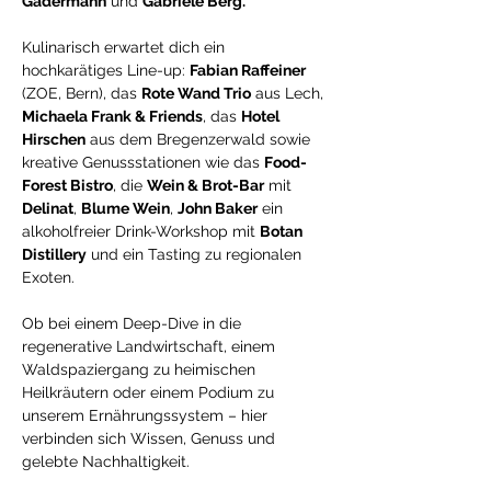
Gadermann
 und 
Gabriele Berg.
Kulinarisch erwartet dich ein 
hochkarätiges Line-up: 
Fabian Raffeiner
(ZOE, Bern), das 
Rote Wand Trio
 aus Lech, 
Michaela Frank & Friends
, das 
Hotel 
Hirschen
 aus dem Bregenzerwald sowie 
kreative Genussstationen wie das 
Food-
Forest Bistro
, die 
Wein & Brot-Bar
 mit 
Delinat
, 
Blume Wein
, 
John Baker
 ein 
alkoholfreier Drink-Workshop mit 
Botan 
Distillery
 und ein Tasting zu regionalen 
Exoten.
Ob bei einem Deep-Dive in die 
regenerative Landwirtschaft, einem 
Waldspaziergang zu heimischen 
Heilkräutern oder einem Podium zu 
unserem Ernährungssystem – hier 
verbinden sich Wissen, Genuss und 
gelebte Nachhaltigkeit.