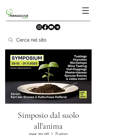
Simposio dal suolo
all'anima
mer 29 ott
  |  
Zurigo