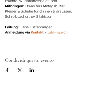
Früchte, Wildpflanzensalat, Brot
Mitbringen:
 Etwas fürs Mittagsbuffet, 
Kleider & Schuhe für drinnen & draussen, 
Schreibsachen, ev. Sitzkissen
Leitung:
 Elena Lustenberger
Anmeldung via 
Kontakt
 / 
wild-rose.ch
Condividi questo evento
Sostenitori e donatori
L’Associazione Permacultura Svizzera si
impegna per un futuro sostenibile secondo i
principi etici della permacultura.