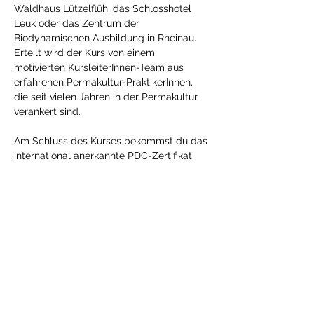
Waldhaus Lützelflüh, das Schlosshotel 
Leuk oder das Zentrum der 
Biodynamischen Ausbildung in Rheinau. 
Erteilt wird der Kurs von einem 
motivierten KursleiterInnen-Team aus 
erfahrenen Permakultur-PraktikerInnen, 
die seit vielen Jahren in der Permakultur 
verankert sind.
Am Schluss des Kurses bekommst du das 
international anerkannte PDC-Zertifikat.
👉 
Weitere Infos & Anmeldung 
HIER
Condividi questo evento
Sostenitori e donatori