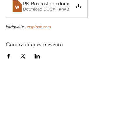
PK-Boxenstopp
.docx
Download DOCX • 59KB
bildquelle: 
unsplash.com
Condividi questo evento
Sostenitori e donatori
L’Associazione Permacultura Svizzera si
impegna per un futuro sostenibile secondo i
principi etici della permacultura.
Con la tua donazione ci permetti di
sviluppare nuove idee, rafforzare la