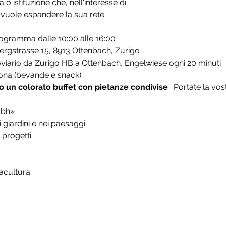
 o istituzione che, nell'interesse di
 vuole espandere la sua rete.
ogramma dalle 10:00 alle 16:00
rgstrasse 15, 8913 Ottenbach, Zurigo
iario da Zurigo HB a Ottenbach, Engelwiese ogni 20 minuti
na (bevande e snack)
 un colorato buffet con pietanze condivise
. Portate la vost
mbh»
 giardini e nei paesaggi
 progetti
macultura