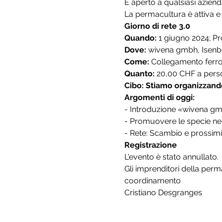
È aperto a qualsiasi azienda
La permacultura è attiva e
Giorno di rete 3.0
Quando:
1 giugno 2024; Pr
Dove:
wivena gmbh, Isenbe
Come:
Collegamento ferrov
Quanto:
20,00 CHF a perso
Cibo:
Stiamo organizzando
Argomenti di oggi:
- Introduzione «wivena g
- Promuovere le specie nei
- Rete: Scambio e prossimi
Registrazione
L'evento è stato annullato.
Gli imprenditori della per
coordinamento
Cristiano Desgranges