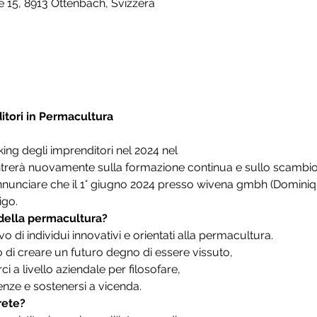
 15, 8913 Ottenbach, Svizzera
itori in Permacultura
king degli imprenditori nel 2024 nel
trerà nuovamente sulla formazione continua e sullo scambio
 annunciare che il 1° giugno 2024 presso wivena gmbh (Domini
igo.
 della permacultura?
o di individui innovativi e orientati alla permacultura.
vo di creare un futuro degno di essere vissuto,
a livello aziendale per filosofare,
nze e sostenersi a vicenda.
rete?