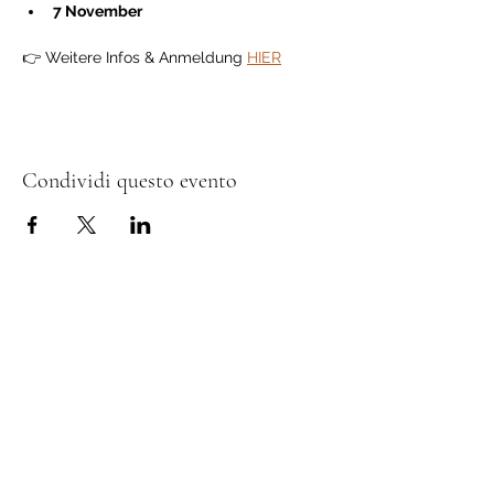
7 November
👉 Weitere Infos & Anmeldung 
HIER
Condividi questo evento
Sostenitori e donatori
L’Associazione Permacultura Svizzera si
impegna per un futuro sostenibile secondo i
principi etici della permacultura.
Con la tua donazione ci permetti di
sviluppare nuove idee, rafforzare la