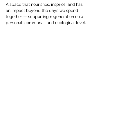
A space that nourishes, inspires, and has 
an impact beyond the days we spend 
together — supporting regeneration on a 
personal, communal, and ecological level. 
We’re looking forward to welcome you. 
Event Contribution. 
To cover the costs of the camp as well as 
additional expenses for organization and 
the core circle, we rely on a participant 
contribution. For this camp, we want to try 
something new and share responsibility 
together. 
Upon registration, only 10 CHF is required. 
To cover all costs, we will hold a bidding 
round as part of the camp — a “money 
game.” All expenses will be made 