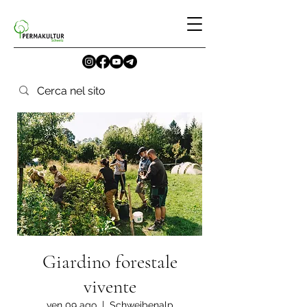
Giardino forestale
vivente
ven 09 ago
  |  
Schweibenalp