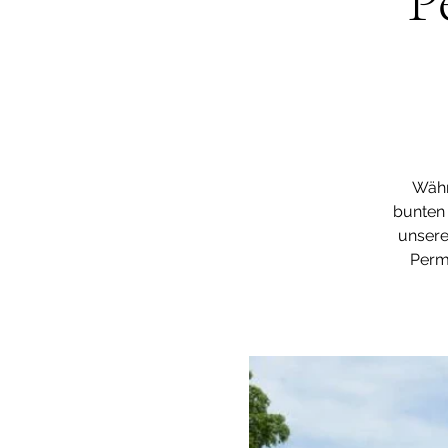
P
Währ
bunten 
unsere
Perm