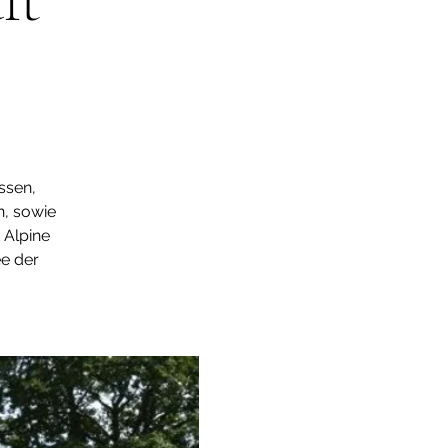
ft
ssen,
n, sowie
 Alpine
e der