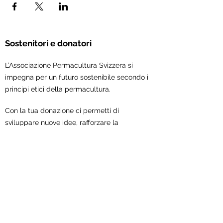
Sostenitori e donatori
L’Associazione Permacultura Svizzera si
impegna per un futuro sostenibile secondo i
principi etici della permacultura.
Con la tua donazione ci permetti di
sviluppare nuove idee, rafforzare la
collaborazione all'interno del mondo della
permacultura e concretizzare iniziative e
progetti.
Sostienici ora!
Associazione Permacultura Svizzera
Scheuerstrasse 7