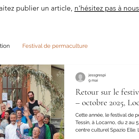
itez publier un article,
n'hésitez pas à nous
tion
Festival de permaculture
jessgrespi
9 mai
Retour sur le festi
– octobre 2025, Lo
Cette année, le festival de 
Tessin, à Locarno, du 2 au
centre culturel Spazio Elle. 
« TransizionELLE » et a été organisé par le groupe