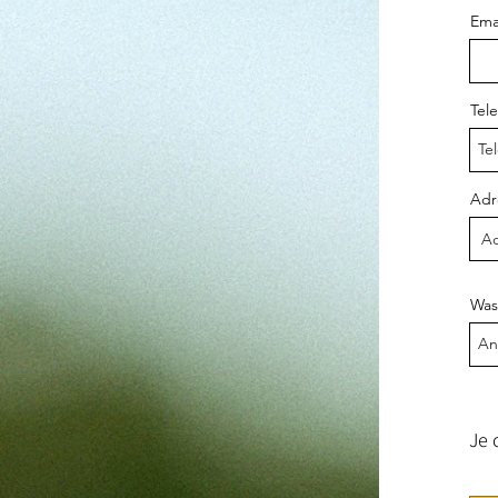
Ema
Tel
Adr
Was 
Je 