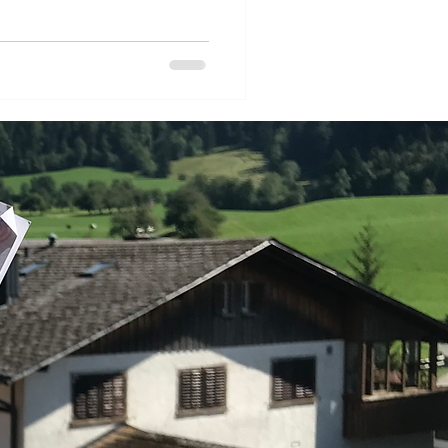
e par de nombreux
 pour objectif de réunir deux
tion écologique et celui de la
ait de présenter des exemples
le bas et d’exe