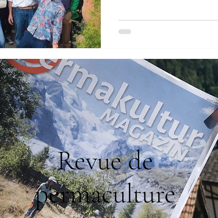
régional PermaSI, ainsi qu
bénévoles. Le festival avait
concepts : celui de la transi
permaculture. L’objectif ét
de « révolution douce » par 
Revue de
permaculture