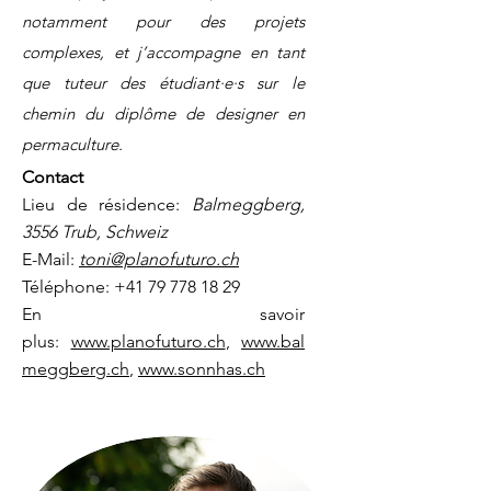
notamment pour des projets
complexes, et j’accompagne en tant
que tuteur des étudiant·e·s sur le
chemin du diplôme de designer en
permaculture.
Contact
Lieu de résidence:
Balmeggberg,
3556 Trub, Schweiz
E-Mail:
toni@planofuturo.ch
Téléphone:
+41 79 778 18 29
En savoir
plus:
www.planofuturo.ch
,
www.bal
meggberg.ch
,
www.sonnhas.ch