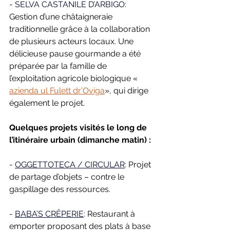
- SELVA CASTANILE D’ARBIGO: 
Gestion d’une châtaigneraie 
traditionnelle grâce à la collaboration 
de plusieurs acteurs locaux. Une 
délicieuse pause gourmande a été 
préparée par la famille de 
l’exploitation agricole biologique « 
azienda ul Fulett dr’Oviga
», qui dirige 
également le projet.
Quelques projets visités le long de 
l’itinéraire urbain (dimanche matin) :
- 
OGGETTOTECA / CIRCULAR
: 
Projet 
de partage d’objets – contre le 
gaspillage des ressources. 
- 
BABA’S CRÊPERIE
: 
Restaurant à 
emporter proposant des plats à base 