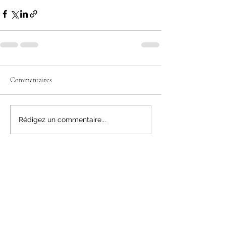
Commentaires
Rédigez un commentaire...
Donateurs & Soutiens
L’Association Permaculture Suisse œuvre
pour un avenir durable, en accord avec les
principes éthiques de la permaculture.