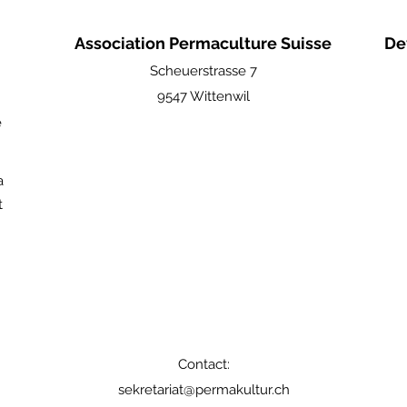
Association Permaculture Suisse
De
Scheuerstrasse 7
9547 Wittenwil
e
a
t
Contact:
sekretariat@permakultur.ch