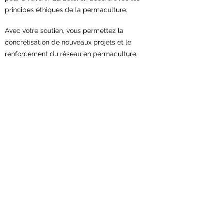
principes éthiques de la permaculture.
Avec votre soutien,
vous permettez la
concrétisation de nouveaux projets et le
renforcement du réseau en permaculture.
Contribuez maintenant!
Association Permaculture Suisse
Scheuerstrasse 7
9547 Wittenwil
Contact:
sekretariat@permakultur.ch
Devenir membre de l'association!
En savoir plus