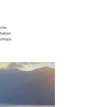
sche
 haben
rkshops