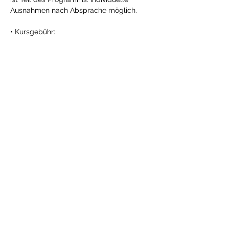
Ausnahmen nach Absprache möglich. 
• Kursgebühr: 
Kurskosten sind 360 CHF 
Mitbringen 
• wetterfeste Kleidung 
• gutes, robustes Schuhwerk 
• Schreibmaterial 
• Hausschuhe 
• Evtl. Gartenhandschuhe
👉 Weitere Infos & Anmeldung 
HIER
Partager cet événement