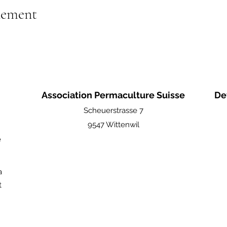
nement
Association Permaculture Suisse
De
Scheuerstrasse 7
9547 Wittenwil
e
a
t