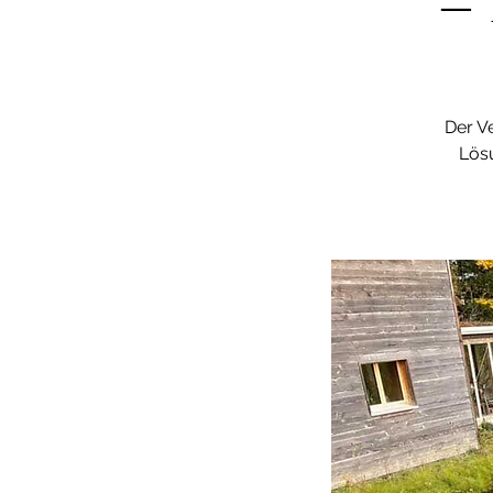
– 
Der V
Lös