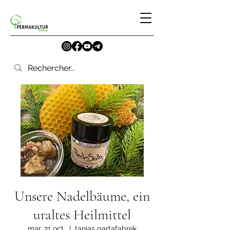
Unsere Nadelbäume, ein
uraltes Heilmittel
mar. 21 oct.
  |  
tanias gartafabrek