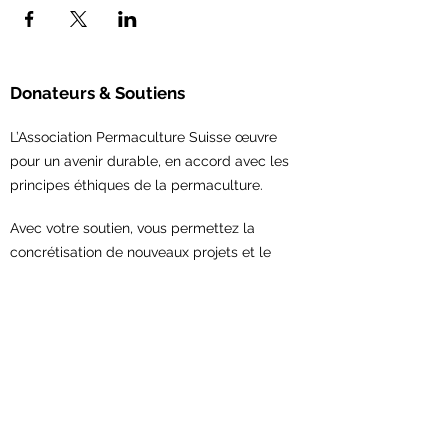
Donateurs & Soutiens
L’Association Permaculture Suisse œuvre
pour un avenir durable, en accord avec les
principes éthiques de la permaculture.
Avec votre soutien,
vous permettez la
concrétisation de nouveaux projets et le
renforcement du réseau en permaculture.
Contribuez maintenant!
Association Permaculture Suisse
Scheuerstrasse 7
9547 Wittenwil