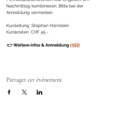
Nachmittag kombinieren. Bitte bei der 
Anmeldung vermerken.
Kursleitung: Stephan Hornstein
Kurskosten: CHF 45.-
 👉 Weitere Infos & Anmeldung 
HIER
Partager cet événement
Donateurs & Soutiens
L’Association Permaculture Suisse œuvre
pour un avenir durable, en accord avec les