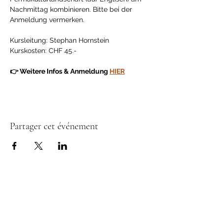
Nachmittag kombinieren. Bitte bei der 
Anmeldung vermerken.
Kursleitung: Stephan Hornstein
Kurskosten: CHF 45.-
👉 Weitere Infos & Anmeldung 
HIER
Partager cet événement
Donateurs & Soutiens
L’Association Permaculture Suisse œuvre
pour un avenir durable, en accord avec les