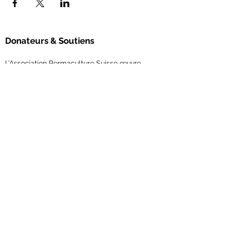
Donateurs & Soutiens
L’Association Permaculture Suisse œuvre
pour un avenir durable, en accord avec les
principes éthiques de la permaculture.
Avec votre soutien,
vous permettez la
concrétisation de nouveaux projets et le
renforcement du réseau en permaculture.
Contribuez maintenant!
Association Permaculture Suisse
Scheuerstrasse 7
9547 Wittenwil