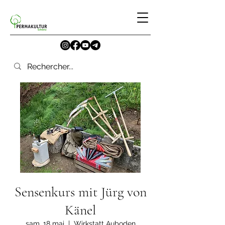
Sensenkurs mit Jürg von
Känel
sam. 18 mai
  |  
Wirkstatt Auboden