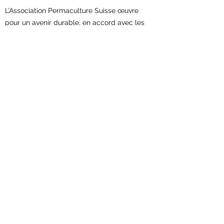
L’Association Permaculture Suisse œuvre
pour un avenir durable, en accord avec les
principes éthiques de la permaculture.
Avec votre soutien,
vous permettez la
concrétisation de nouveaux projets et le
renforcement du réseau en permaculture.
Contribuez maintenant!
Association Permaculture Suisse
Scheuerstrasse 7
9547 Wittenwil
Contact:
sekretariat@permakultur.ch
Devenir membre de l'association!