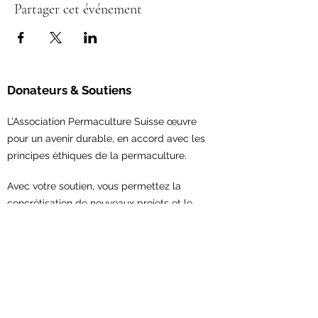
Partager cet événement
Donateurs & Soutiens
L’Association Permaculture Suisse œuvre
pour un avenir durable, en accord avec les
principes éthiques de la permaculture.
Avec votre soutien,
vous permettez la
concrétisation de nouveaux projets et le
renforcement du réseau en permaculture.
Contribuez maintenant!
Association Permaculture Suisse
Scheuerstrasse 7