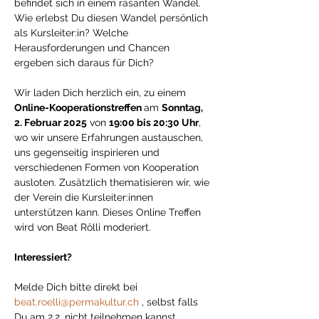
befindet sich in einem rasanten Wandel. 
Wie erlebst Du diesen Wandel persönlich 
als Kursleiter:in? Welche 
Herausforderungen und Chancen 
ergeben sich daraus für Dich? 
Wir laden Dich herzlich ein, zu einem 
Online-Kooperationstreffen 
am 
Sonntag, 
2. Februar 2025
 von 
19:00 bis 20:30 Uhr
, 
wo wir unsere Erfahrungen austauschen, 
uns gegenseitig inspirieren und 
verschiedenen Formen von Kooperation 
ausloten. Zusätzlich thematisieren wir, wie 
der Verein die Kursleiter:innen 
unterstützen kann. Dieses Online Treffen 
wird von Beat Rölli moderiert.
Interessiert? 
Melde Dich bitte direkt bei 
beat.roelli@permakultur.ch
 , selbst falls 
Du am 2.2. nicht teilnehmen kannst.