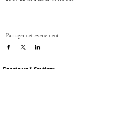
Partager cet événement
Donateurs & Soutiens
L’Association Permaculture Suisse œuvre
pour un avenir durable, en accord avec les
principes éthiques de la permaculture.
Avec votre soutien,
vous permettez la
concrétisation de nouveaux projets et le
renforcement du réseau en permaculture.