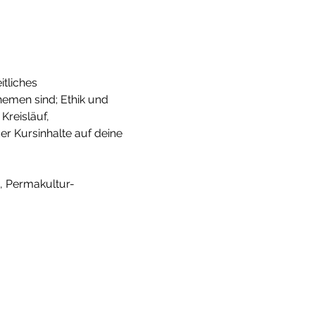
tliches 
emen sind; Ethik und 
reisläuf, 
 Kursinhalte auf deine 
n, Permakultur-