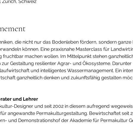
1 Zürich, Schweiz
énement
niken, die nicht nur das Bodenleben fördern, sondern ganze 
andeln können. Eine praxisnahe Masterclass für Landwirt:inn
ig fruchtbar machen wollen. Im Mittelpunkt stehen ganzheitlich
n zur Gestaltung resilienter Agrar- und Ökosysteme. Darunte
aufwirtschaft und intelligentes Wassermanagement. Ein inten
rtschaft ganzheitlich denken und zukunftsfähig gestalten möc
rater und Lehrer
makultur-Designer und seit 2002 in diesem aufregend wegewei
m für angewandte Permakulturgestaltung. Bewirtschaftet seit 
rn- und Demonstrationshof der Akademie für Permakultur Ge