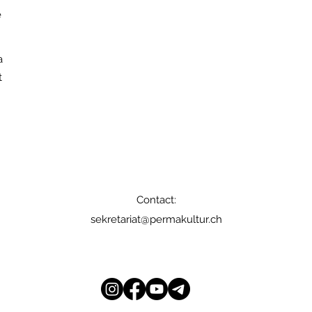
e
a
t
Contact:
sekretariat@permakultur.ch