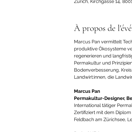
Zürich, Kirchgasse 14, 800
À propos de l'év
Marcus Pan vermittelt Tech
produktive Ökosysteme verw
regenerieren und langfrist
Permakultur und Prinzipie
Bodenverbesserung, Kreisl
Landwirt:innen, die Landwi
Marcus Pan
Permakultur-Designer, Be
International tätiger Per
Zertifiziert mit dem Diplo
Feldbach am Zürichsee, Le