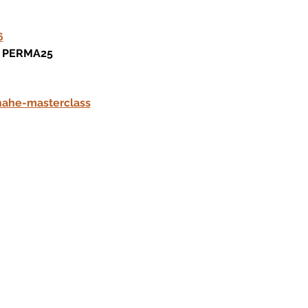
6
PERMA25
nahe-masterclass